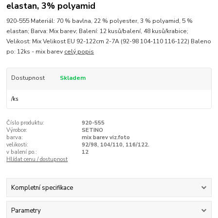
elastan, 3% polyamid
920-555 Materiál: 70 % bavlna, 22 % polyester, 3 % polyamid, 5 %
elastan; Barva: Mix barev; Balení: 12 kusů/balení, 48 kusů/krabice;
Velikost: Mix Velikost EU 92-122cm 2-7A (92-98 104-110 116-122) Baleno
po: 12ks - mix barev
celý popis
Dostupnost
Skladem
/
ks
Číslo produktu:
920-555
Výrobce:
SETINO
barva:
mix barev viz.foto
velikosti:
92/98, 104/110, 116/122.
v balení po.:
12
Hlídat cenu / dostupnost
Kompletní specifikace
Parametry