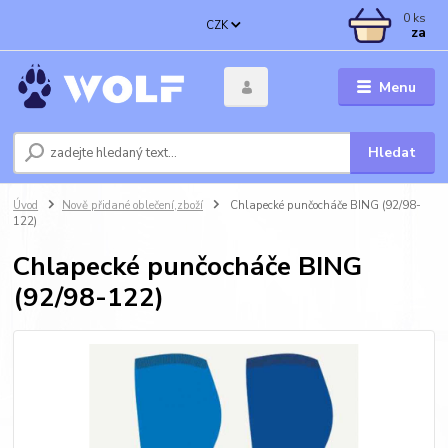
0
ks
CZK
za
Menu
Hledat
Úvod
Nově přidané oblečení,zboží
Chlapecké punčocháče BING (92/98-
122)
Chlapecké punčocháče BING
(92/98-122)