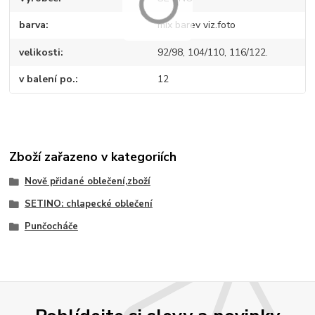
barva
mix barev viz.foto
velikosti
92/98, 104/110, 116/122.
v balení po.
12
Zboží zařazeno v kategoriích
Nově přidané oblečení,zboží
SETINO: chlapecké oblečení
Punčocháče