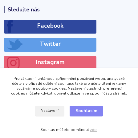
Sledujte nás
Facebook
Twitter
Instagram
Pro základní funkčnost, zpříjemnění používání webu, analytické
účely a v případě udělení souhlasu také pro účely cílení reklamy
využíváme soubory cookies. Nastavení vlastních preferencí
cookies můžete kdykoli upravit odkazem ve spodní části stránek.
!DOCTYPE html>
Zobrazit výdejní místa
Souhlasím
Nastavení
Souhlas můžete odmítnout
zde
.