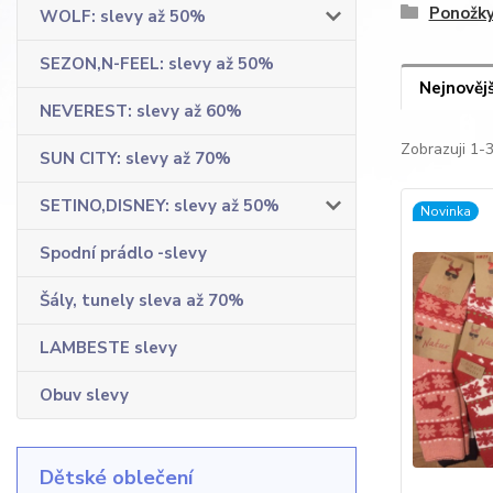
Ponožk
WOLF: slevy až 50%
SEZON,N-FEEL: slevy až 50%
Nejnovějš
NEVEREST: slevy až 60%
Zobrazuji 1-
SUN CITY: slevy až 70%
SETINO,DISNEY: slevy až 50%
Novinka
Spodní prádlo -slevy
Šály, tunely sleva až 70%
LAMBESTE slevy
Obuv slevy
Dětské oblečení