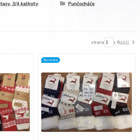
ťasy, 3/4 kalhoty
Punčocháče
strana
z 8
další
Novinka