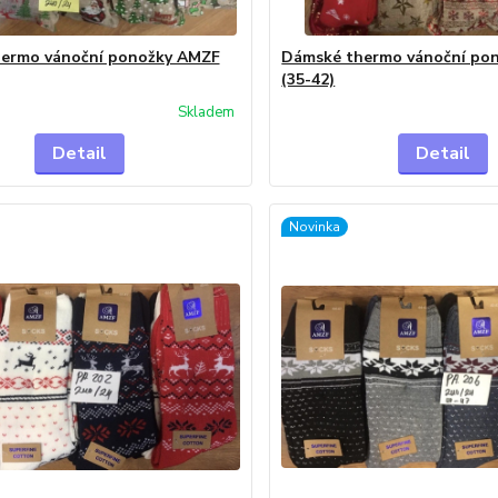
ermo vánoční ponožky AMZF
Dámské thermo vánoční po
(35-42)
Skladem
Detail
Detail
Novinka