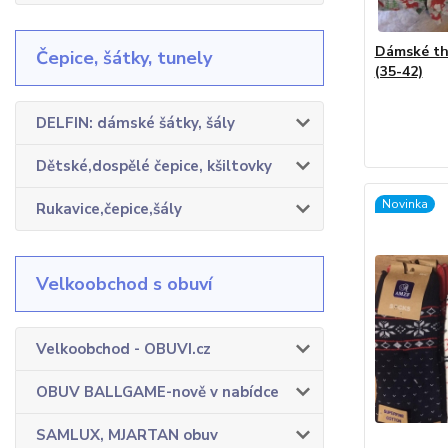
Dámské th
Čepice, šátky, tunely
(35-42)
DELFIN: dámské šátky, šály
Dětské,dospělé čepice, kšiltovky
Novinka
Rukavice,čepice,šály
Velkoobchod s obuví
Velkoobchod - OBUVI.cz
OBUV BALLGAME-nově v nabídce
SAMLUX, MJARTAN obuv