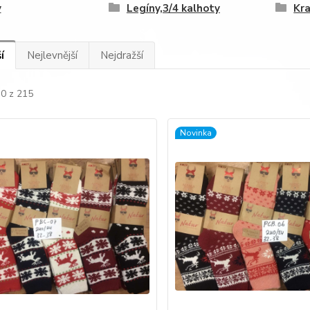
y
Legíny,3/4 kalhoty
Kra
í
Nejlevnější
Nejdražší
30 z 215
Novinka