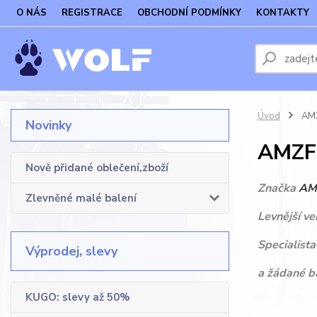
O NÁS
REGISTRACE
OBCHODNÍ PODMÍNKY
KONTAKTY
Úvod
AMZF
Novinky
AMZF,
Nově přidané oblečení,zboží
Značka
AM
Zlevněné malé balení
Levnější ve
Specialista
Výprodej, slevy
a žádané b
KUGO: slevy až 50%