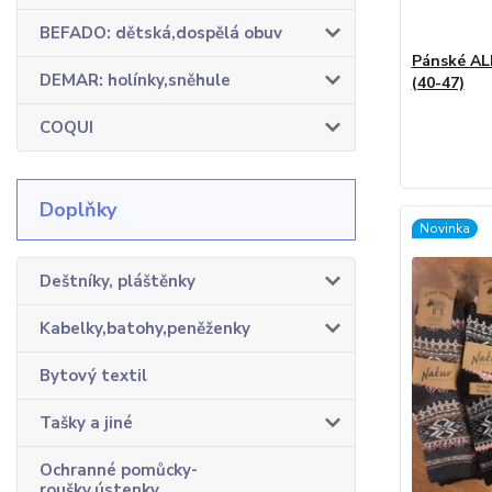
BEFADO: dětská,dospělá obuv
Pánské AL
DEMAR: holínky,sněhule
(40-47)
COQUI
Doplňky
Novinka
Deštníky, pláštěnky
Kabelky,batohy,peněženky
Bytový textil
Tašky a jiné
Ochranné pomůcky-
roušky,ústenky