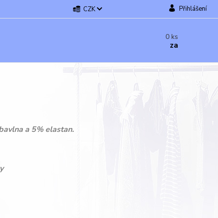
Přihlášení
CZK
0
ks
za
 bavlna a 5% elastan.
y