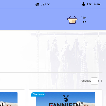
Přihlášení
CZK
0
ks
za
strana
z 1
Novinka