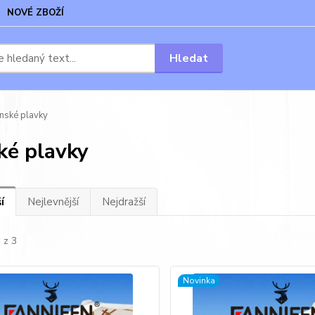
NOVÉ ZBOŽÍ
Hledat
ské plavky
é plavky
í
Nejlevnější
Nejdražší
 z 3
Novinka