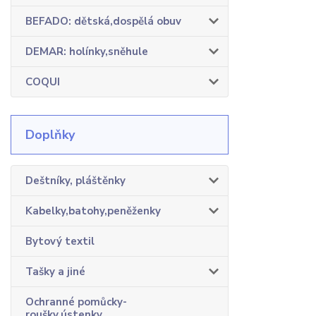
BEFADO: dětská,dospělá obuv
DEMAR: holínky,sněhule
COQUI
Doplňky
Deštníky, pláštěnky
Kabelky,batohy,peněženky
Bytový textil
Tašky a jiné
Ochranné pomůcky-
roušky,ústenky