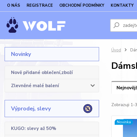
O NÁS
REGISTRACE
OBCHODNÍ PODMÍNKY
KONTAKTY
Úvod
Dám
Novinky
Dámsk
Nově přidané oblečení,zboží
Zlevněné malé balení
Nejnovějš
Zobrazuji 1-3
Výprodej, slevy
Novinka
KUGO: slevy až 50%