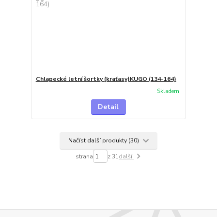
Chlapecké letní šortky (kraťasy)KUGO (134-164)
Skladem
Detail
Načíst další produkty (30)
strana
z 31
další