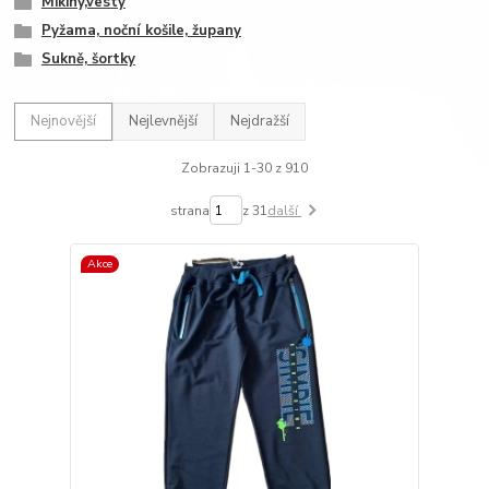
Mikiny,vesty
Pyžama, noční košile, župany
Sukně, šortky
Nejnovější
Nejlevnější
Nejdražší
Zobrazuji 1-30 z 910
strana
z 31
další
Akce