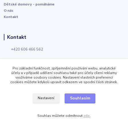
Dětské domovy - pomáháme
O nás
Kontakt
Kontakt
+420 606 466 562
kontakt@velkoobchod-wolf.cz
Pro základní funkčnost, zpříjemnění používání webu, analytické
účely a v případě udělení souhlasu také pro účely cílení reklamy
využíváme soubory cookies. Nastavení vlastních preferencí
+420 725 924 868
cookies můžete kdykoli upravit odkazem ve spodní části stránek.
kontakt@velkoobchod-obuvi.cz
Souhlasím
Nastavení
Velkoobchod Wolf
Souhlas můžete odmítnout
zde
.
Jizerská 919
Kosmonosy