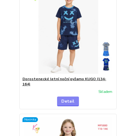
Dorostenecké letní noční pyžamo KUGO (134-
164)
Skladem
Detail
Novinka