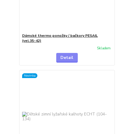
Dámské thermo ponožky / bačkory PESAIL
(vel.35-42)
Skladem
Detail
Novinka