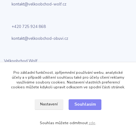
kontakt@velkoobchod-wolf.cz
+420 725 924 868
kontakt@velkoobchod-obuvi.cz
Velkoobchod Wolf
Jizerská 919
Pro základní funkčnost, zpříjemnění používání webu, analytické
Kosmonosy
účely a v případě udělení souhlasu také pro účely cílení reklamy
využíváme soubory cookies. Nastavení vlastních preferencí
cookies můžete kdykoli upravit odkazem ve spodní části stránek.
Sledujte nás
Souhlasím
Nastavení
Facebook
Souhlas můžete odmítnout
zde
.
Twitter