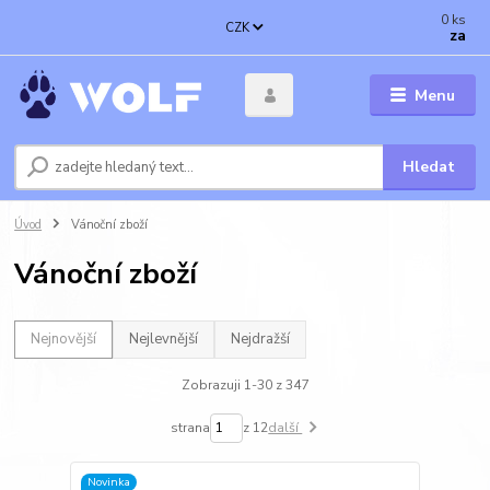
0
ks
CZK
za
Menu
Hledat
Úvod
Vánoční zboží
Vánoční zboží
Nejnovější
Nejlevnější
Nejdražší
Zobrazuji 1-30 z 347
strana
z 12
další
Novinka