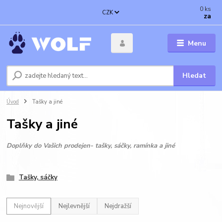
0
ks
CZK
za
Menu
Hledat
Úvod
Tašky a jiné
Tašky a jiné
Doplňky do Vašich prodejen- tašky, sáčky, ramínka a jiné
Tašky, sáčky
Nejnovější
Nejlevnější
Nejdražší