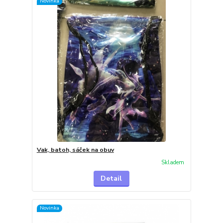
Novinka
Vak, batoh, sáček na obuv
Skladem
Detail
Novinka