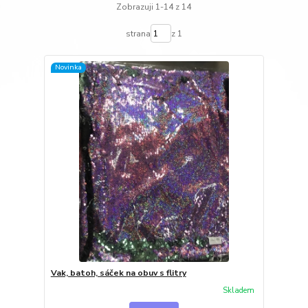
Zobrazuji 1-14 z 14
strana
z 1
Novinka
Vak, batoh, sáček na obuv s flitry
Skladem