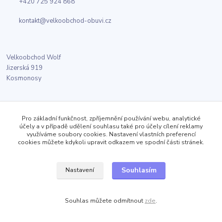
+420 725 924 868
kontakt@velkoobchod-obuvi.cz
Velkoobchod Wolf
Jizerská 919
Kosmonosy
Sledujte nás
Pro základní funkčnost, zpříjemnění používání webu, analytické
účely a v případě udělení souhlasu také pro účely cílení reklamy
využíváme soubory cookies. Nastavení vlastních preferencí
Facebook
cookies můžete kdykoli upravit odkazem ve spodní části stránek.
Twitter
Souhlasím
Nastavení
Instagram
Souhlas můžete odmítnout
zde
.