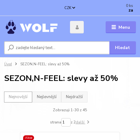
0
ks
CZK
za
Menu
Hledat
Úvod
SEZON,N-FEEL: slevy až 50%
SEZON,N-FEEL: slevy až 50%
Nejnovější
Nejlevnější
Nejdražší
Zobrazuji 1-30 z 45
strana
z 2
další
Akce