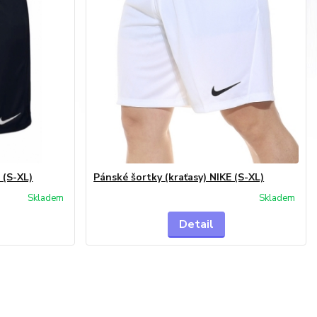
 (S-XL)
Pánské šortky (kraťasy) NIKE (S-XL)
Skladem
Skladem
Detail