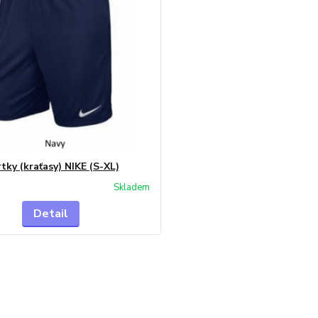
tky (kraťasy) NIKE (S-XL)
Skladem
Detail