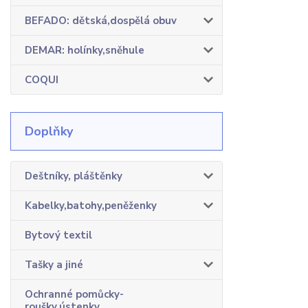
BEFADO: dětská,dospělá obuv
DEMAR: holínky,sněhule
COQUI
Doplňky
Deštníky, pláštěnky
Kabelky,batohy,peněženky
Bytový textil
Tašky a jiné
Ochranné pomůcky-
roušky,ústenky