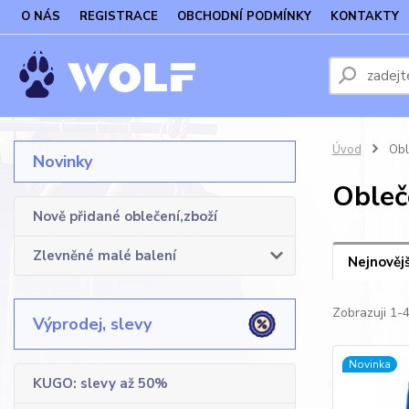
O NÁS
REGISTRACE
OBCHODNÍ PODMÍNKY
KONTAKTY
Úvod
Obl
Novinky
Obleč
Nově přidané oblečení,zboží
Zlevněné malé balení
Nejnovějš
Zobrazuji 1-4
Výprodej, slevy
Novinka
KUGO: slevy až 50%