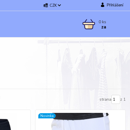
Přihlášení
CZK
0
ks
za
strana
z 1
Novinka