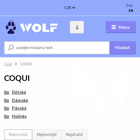
0
ks
CZK
za
Menu
Hledat
Úvod
COQUI
COQUI
Dětské
Dámské
Pánské
Holínky
Nejnovější
Nejlevnější
Nejdražší