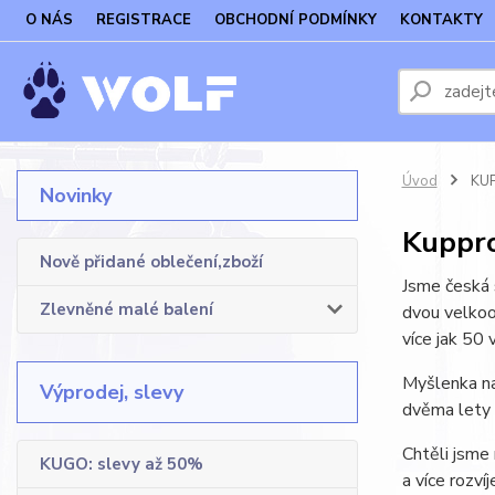
O NÁS
REGISTRACE
OBCHODNÍ PODMÍNKY
KONTAKTY
Úvod
KUP
Novinky
Kuppro
Nově přidané oblečení,zboží
Jsme česká 
Zlevněné malé balení
dvou velkoo
více jak 50 
Myšlenka na
Výprodej, slevy
dvěma lety 
Chtěli jsme
KUGO: slevy až 50%
a více rozví