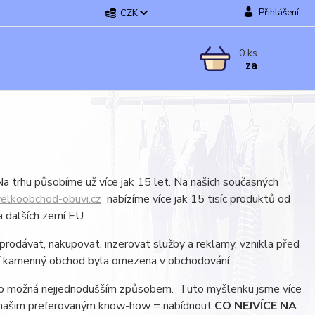
Přihlášení
CZK
0
ks
za
 trhu působíme už více jak 15 let. Na našich současných
elkoobchod-obuvi.cz
nabízíme více jak 15 tisíc produktů od
a dalších zemí EU.
odávat, nakupovat, inzerovat služby a reklamy, vznikla před
stní kamenný obchod byla omezena v obchodování.
 co možná nejjednodušším způsobem. Tuto myšlenku jsme více
mi a našim preferovaným know-how = nabídnout
CO NEJVÍCE NA