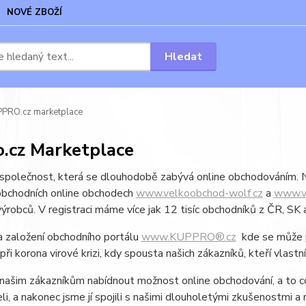
NOVÉ ZBOŽÍ
Hledat
PRO.cz marketplace
.cz Marketplace
společnost, která se dlouhodobě zabývá online obchodováním. Na
bchodních online obchodech
www.velkoobchod-wolf.cz
a
www.v
výrobců. V registraci máme více jak 12 tisíc obchodníků z ČR, SK 
 založení obchodního portálu
www.KUPPRO®.cz
kde se může pr
při korona virové krizi, kdy spousta našich zákazníků, kteří vla
 našim zákazníkům nabídnout možnost online obchodování, a to
jeli, a nakonec jsme jí spojili s našimi dlouholetými zkušenost