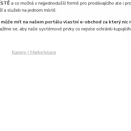
ÍSTĚ
a co možná v nejjednodušší formě pro prodávajícího ale i pro 
ží a služeb na jednom místě.
í může mít na našem portálu vlastní e-obchod za který nic n
ažíme se, aby naše systémové prvky co nejvíce ochránili kupujícíh
Kuppro | Marketplace