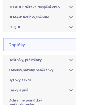
BEFADO: dětská,dospělá obuv
DEMAR: holínky,sněhule
COQUI
Doplňky
Deštníky, pláštěnky
Kabelky,batohy,peněženky
Bytový textil
Tašky a jiné
Ochranné pomůcky-
roušky,ústenky