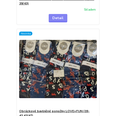
39/43)
Skladem
Detail
Novinka
Obrázkové bavlněné ponožky LOVE+FUN (39-
43.43/47)