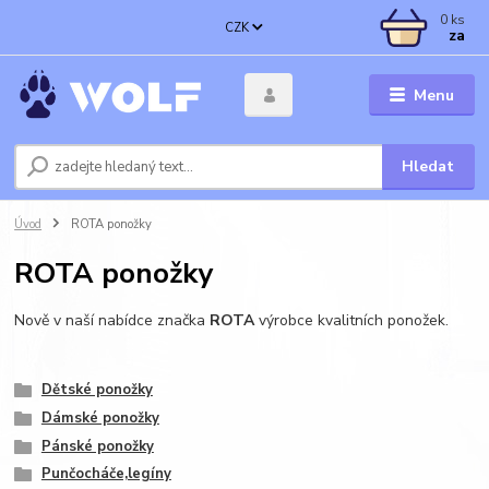
0
ks
CZK
za
Menu
Hledat
Úvod
ROTA ponožky
ROTA ponožky
Nově v naší nabídce značka
ROTA
výrobce kvalitních ponožek.
Dětské ponožky
Dámské ponožky
Pánské ponožky
Punčocháče,legíny