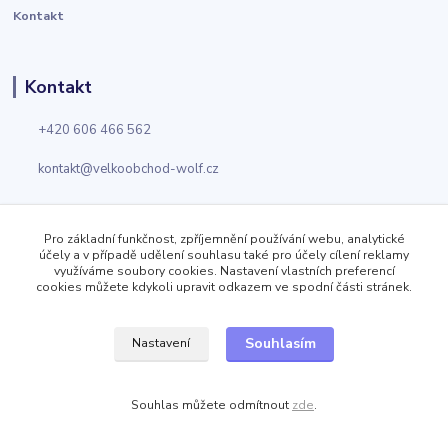
Kontakt
Kontakt
+420 606 466 562
kontakt@velkoobchod-wolf.cz
Pro základní funkčnost, zpříjemnění používání webu, analytické
+420 725 924 868
účely a v případě udělení souhlasu také pro účely cílení reklamy
využíváme soubory cookies. Nastavení vlastních preferencí
kontakt@velkoobchod-obuvi.cz
cookies můžete kdykoli upravit odkazem ve spodní části stránek.
Souhlasím
Nastavení
Velkoobchod Wolf
Jizerská 919
Kosmonosy
Souhlas můžete odmítnout
zde
.