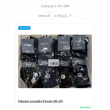
Zobrazuji 1-30 z 564
strana
z 19
další
Novinka
Pánské ponožky Pesail (40-47)
Skladem