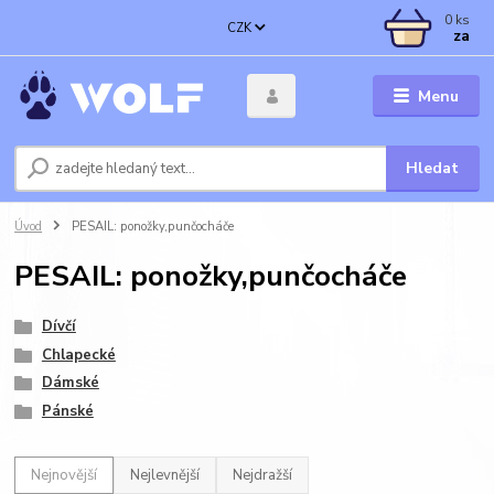
0
ks
CZK
za
Menu
Hledat
Úvod
PESAIL: ponožky,punčocháče
PESAIL: ponožky,punčocháče
Dívčí
Chlapecké
Dámské
Pánské
Nejnovější
Nejlevnější
Nejdražší