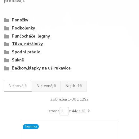
prodávají.
Ponožky
Podkolenky
Punčocháče, legíny
Tílka, nátělníky
Spodní prádlo
Sukně
Bačkory,klapky na uši,rukavice
Nejnovější
Nejlevnější
Nejdražší
Zobrazuji 1-30 z 1292
strana
z 44
další
Novinka