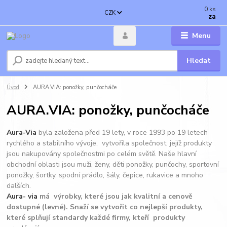
0
ks
CZK
za
Menu
Hledat
Úvod
AURA.VIA: ponožky, punčocháče
AURA.VIA: ponožky, punčocháče
Aura-Via
byla založena před 19 lety, v roce 1993 po 19 letech
rychlého a stabilního vývoje, vytvořila společnost, jejíž produkty
jsou nakupovány společnostmi po celém světě. Naše hlavní
obchodní oblasti jsou muži, ženy, děti ponožky, punčochy, sportovní
ponožky, šortky, spodní prádlo, šály, čepice, rukavice a mnoho
dalších.
Aura- via
má výrobky, které jsou jak kvalitní a cenově
dostupné (levné). Snaží se vytvořit co nejlepší produkty,
které splňují standardy každé firmy, kteří produkty