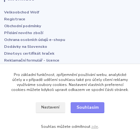
Velkoobchod Wolf
Registrace
Obchodní podmínky
Přidání nového zboží
Ochrana osobních údajů e-shopu
Dodávky na Slovensko
Dinotoys certifikát hraček
Reklamační formulář - licence
Dětské domovy - pomáháme
O nás
Pro základní funkčnost, zpříjemnění používání webu, analytické
účely a v případě udělení souhlasu také pro účely cílení reklamy
Kontakt
využíváme soubory cookies. Nastavení vlastních preferencí
cookies můžete kdykoli upravit odkazem ve spodní části stránek.
Kontakt
Souhlasím
Nastavení
+420 606 466 562
Souhlas můžete odmítnout
zde
.
kontakt@velkoobchod-wolf.cz