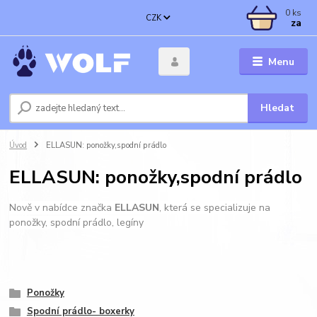
0
ks
CZK
za
Menu
Hledat
Úvod
ELLASUN: ponožky,spodní prádlo
ELLASUN: ponožky,spodní prádlo
Nově v nabídce značka
ELLASUN
, která se specializuje na
ponožky, spodní prádlo, legíny
Ponožky
Spodní prádlo- boxerky