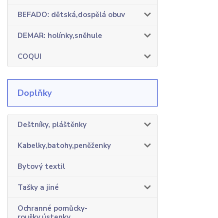
BEFADO: dětská,dospělá obuv
DEMAR: holínky,sněhule
COQUI
Doplňky
Deštníky, pláštěnky
Kabelky,batohy,peněženky
Bytový textil
Tašky a jiné
Ochranné pomůcky-
roušky,ústenky