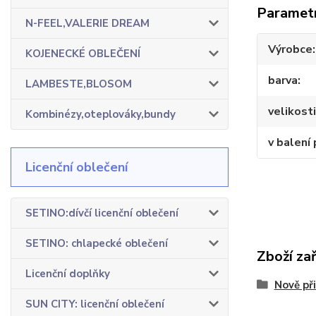
Paramet
N-FEEL,VALERIE DREAM
Výrobce
KOJENECKÉ OBLEČENÍ
barva
LAMBESTE,BLOSOM
velikosti
Kombinézy,oteplováky,bundy
v balení 
Licenční oblečení
SETINO:dívčí licenční oblečení
SETINO: chlapecké oblečení
Zboží za
Licenční doplňky
Nově př
SUN CITY: licenční oblečení