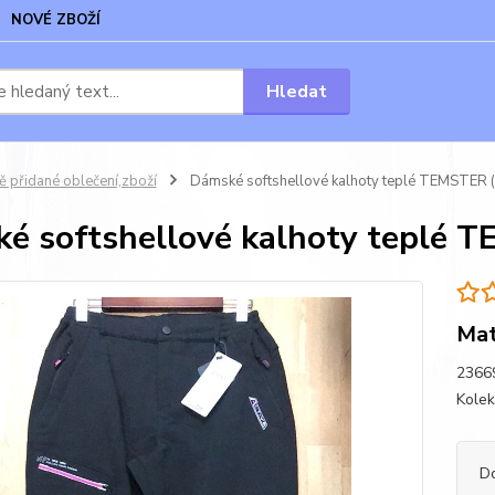
NOVÉ ZBOŽÍ
Hledat
 přidané oblečení,zboží
Dámské softshellové kalhoty teplé TEMSTER 
é softshellové kalhoty teplé 
Mat
23669
Kole
D