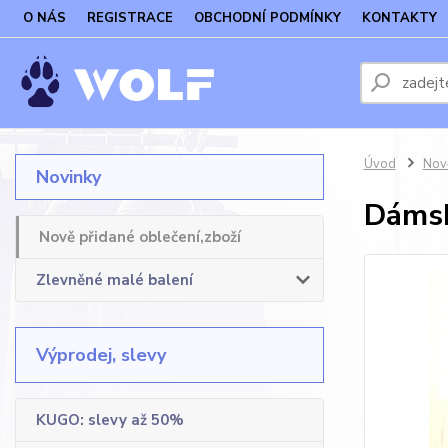
O NÁS
REGISTRACE
OBCHODNÍ PODMÍNKY
KONTAKTY
Úvod
Nově
Novinky
Dámsk
Nově přidané oblečení,zboží
Zlevněné malé balení
Výprodej, slevy
KUGO: slevy až 50%