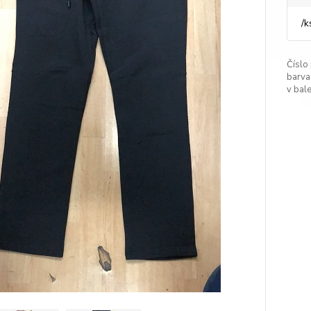
/
k
Číslo
barva
v bale