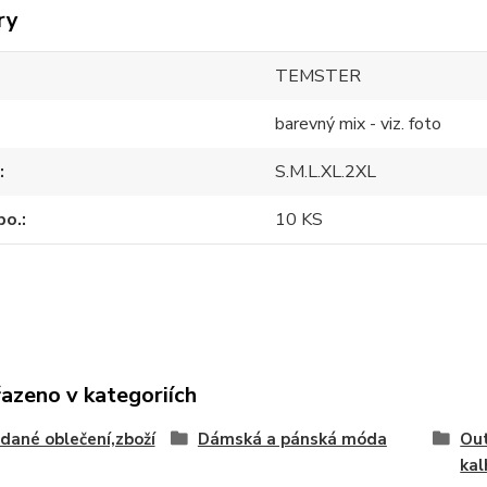
ry
TEMSTER
barevný mix - viz. foto
S.M.L.XL.2XL
po.
10 KS
řazeno v kategoriích
idané oblečení,zboží
Dámská a pánská móda
Out
kal