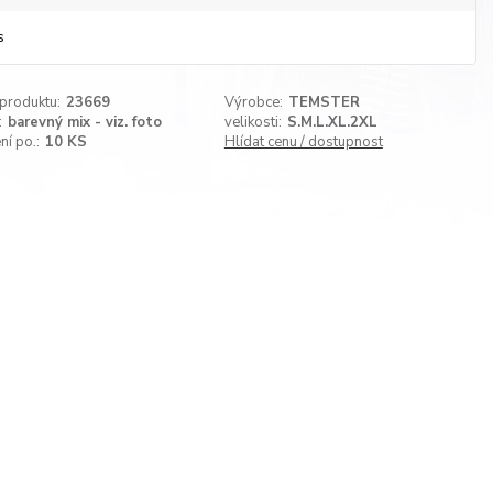
s
 produktu:
23669
Výrobce:
TEMSTER
:
barevný mix - viz. foto
velikosti:
S.M.L.XL.2XL
ní po.:
10 KS
Hlídat cenu / dostupnost