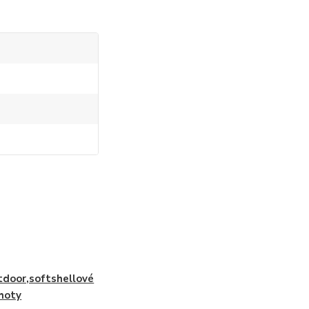
door,softshellové
hoty