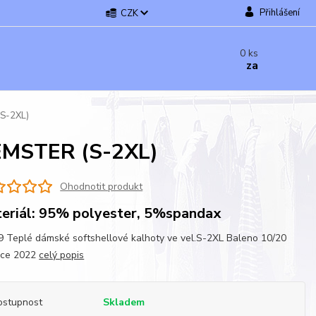
Přihlášení
CZK
0
ks
za
(S-2XL)
TEMSTER (S-2XL)
Ohodnotit produkt
eriál: 95% polyester, 5%spandax
 Teplé dámské softshellové kalhoty ve vel.S-2XL Baleno 10/20
kce 2022
celý popis
ostupnost
Skladem