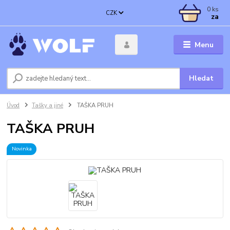
0
ks
CZK
za
Menu
Hledat
Úvod
Tašky a jiné
TAŠKA PRUH
TAŠKA PRUH
Novinka