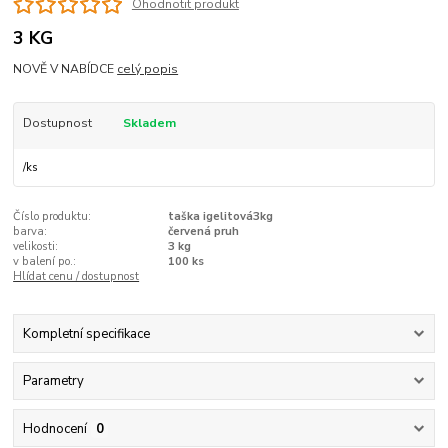
Ohodnotit produkt
3 KG
NOVĚ V NABÍDCE
celý popis
Dostupnost
Skladem
/
ks
Číslo produktu:
taška igelitová3kg
barva:
červená pruh
velikosti:
3 kg
v balení po.:
100 ks
Hlídat cenu / dostupnost
Kompletní specifikace
Parametry
Hodnocení
0