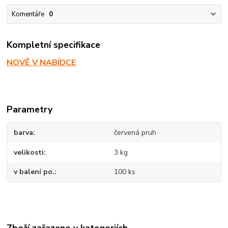
Komentáře
0
Kompletní specifikace
NOVĚ V NABÍDCE
Parametry
barva
červená pruh
velikosti
3 kg
v balení po.
100 ks
Zboží zařazeno v kategoriích