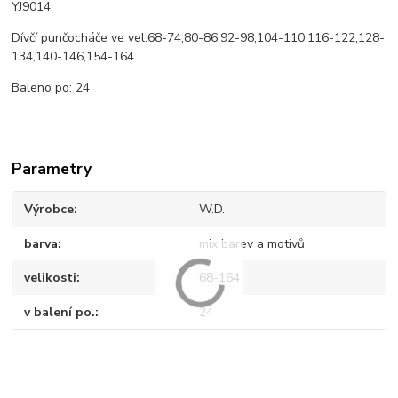
YJ9014
Dívčí punčocháče ve vel.68-74,80-86,92-98,104-110,116-122,128-
134,140-146,154-164
Baleno po: 24
Parametry
Výrobce
W.D.
barva
mix barev a motivů
velikosti
68-164
v balení po.
24