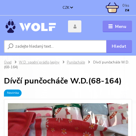
0
ks
CZK
za
Menu
Hledat
Úvod
W.D.:spodní prádlo,legíny
Punčocháče
Dívčí punčocháče W.D.
(68-164)
Dívčí punčocháče W.D.(68-164)
Novinka