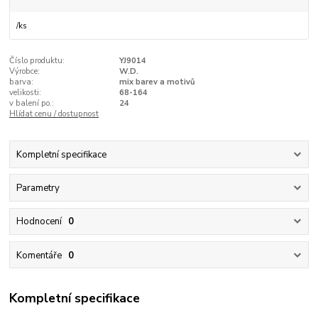
/
ks
Číslo produktu:
YJ9014
Výrobce:
W.D.
barva:
mix barev a motivů
velikosti:
68-164
v balení po.:
24
Hlídat cenu / dostupnost
Kompletní specifikace
Parametry
Hodnocení
0
Komentáře
0
Kompletní specifikace