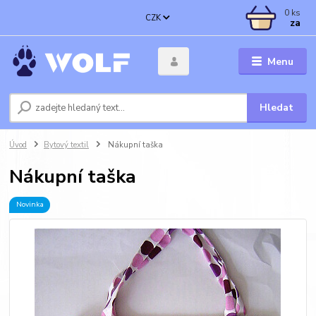
0
ks
CZK
za
Menu
Hledat
Úvod
Bytový textil
Nákupní taška
Nákupní taška
Novinka