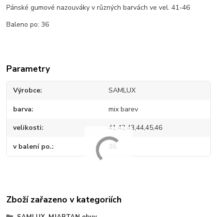
Pánské gumové nazouváky v různých barvách ve vel. 41-46
Baleno po: 36
Parametry
Výrobce
SAMLUX
barva
mix barev
velikosti
41,42,43,44,45,46
v balení po.
36
Zboží zařazeno v kategoriích
SAMLUX, MJARTAN obuv