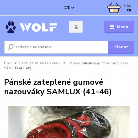
0
ks
CZK
za
Menu
Hledat
Úvod
SAMLUX, MJARTAN obuv
Pánské zateplené gumové nazouváky
SAMLUX (41-46)
Pánské zateplené gumové
nazouváky SAMLUX (41-46)