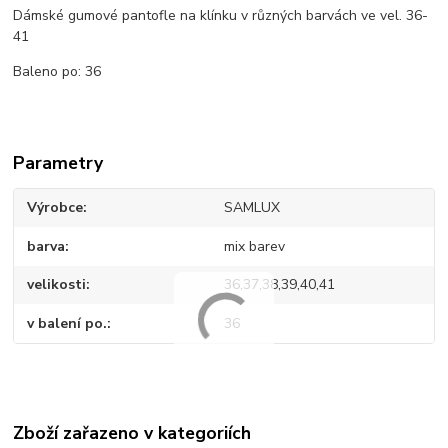
Dámské gumové pantofle na klínku v různých barvách ve vel. 36-
41
Baleno po: 36
Parametry
Výrobce
SAMLUX
barva
mix barev
velikosti
36,37,38,39,40,41
v balení po.
36
Zboží zařazeno v kategoriích