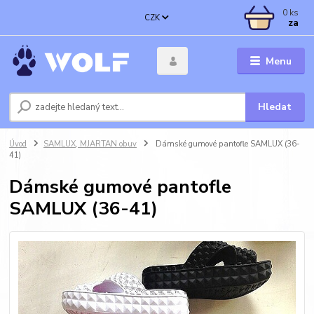
0
ks
CZK
za
Menu
Hledat
Úvod
SAMLUX, MJARTAN obuv
Dámské gumové pantofle SAMLUX (36-
41)
Dámské gumové pantofle
SAMLUX (36-41)