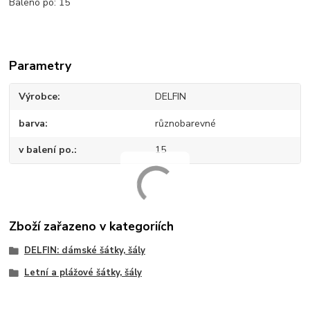
Baleno po: 15
Parametry
Výrobce
DELFIN
barva
různobarevné
v balení po.
15
Zboží zařazeno v kategoriích
DELFIN: dámské šátky, šály
Letní a plážové šátky, šály