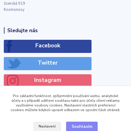
Jizerská 919
Kosmonosy
Sledujte nás
Facebook
Twitter
Instagram
Pro základní funkčnost, zpříjemnění používání webu, analytické
účely a v případě udělení souhlasu také pro účely cílení reklamy
využíváme soubory cookies. Nastavení vlastních preferencí
cookies můžete kdykoli upravit odkazem ve spodní části stránek.
!DOCTYPE html>
Zobrazit výdejní místa
Souhlasím
Nastavení