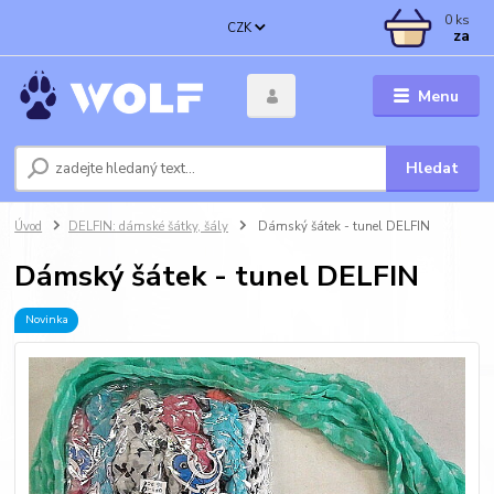
0
ks
CZK
za
Menu
Hledat
Úvod
DELFIN: dámské šátky, šály
Dámský šátek - tunel DELFIN
Dámský šátek - tunel DELFIN
Novinka