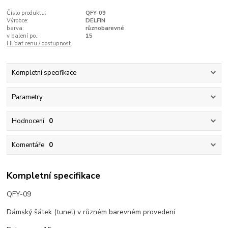
Číslo produktu:
QFY-09
Výrobce:
DELFIN
barva:
různobarevné
v balení po.:
15
Hlídat cenu / dostupnost
Kompletní specifikace
Parametry
Hodnocení
0
Komentáře
0
Kompletní specifikace
QFY-09
Dámský šátek (tunel) v různém barevném provedení