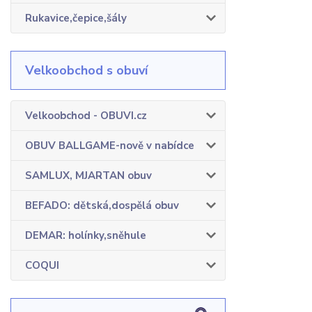
Rukavice,čepice,šály
Velkoobchod s obuví
Velkoobchod - OBUVI.cz
OBUV BALLGAME-nově v nabídce
SAMLUX, MJARTAN obuv
BEFADO: dětská,dospělá obuv
DEMAR: holínky,sněhule
COQUI