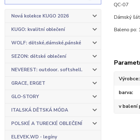
QC-07
Nová kolekce KUGO 2026
Dámský šáte
Baleno po: 
KUGO: kvalitní oblečení
WOLF: dětské,dámské,pánské
SEZON: dětské oblečení
Paramet
NEVEREST: outdoor. softshell.
Výrobce
GRACE, ERGET
barva
GLO-STORY
v balení 
ITALSKÁ DĚTSKÁ MÓDA
POLSKÉ A TURECKÉ OBLEČENÍ
ELEVEK.WD - legíny