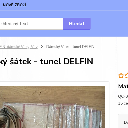
NOVÉ ZBOŽÍ
Hledat
IN: dámské šátky, šály
Dámský šátek - tunel DELFIN
ý šátek - tunel DELFIN
Mat
QC-07
15
ce
D