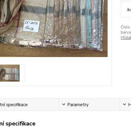
/
k
Číslo
barva
Hlída
ní specifikace
Parametry
H
í specifikace