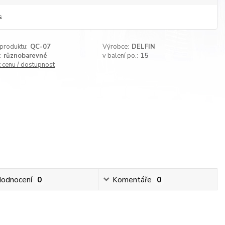
s
 produktu:
QC-07
Výrobce:
DELFIN
:
různobarevné
v balení po.:
15
t cenu / dostupnost
odnocení
0
Komentáře
0