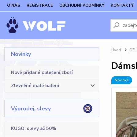
O NÁS
REGISTRACE
OBCHODNÍ PODMÍNKY
KONTAKTY
Úvod
DELF
Novinky
Dámsk
Nově přidané oblečení,zboží
Novinka
Zlevněné malé balení
Výprodej, slevy
KUGO: slevy až 50%