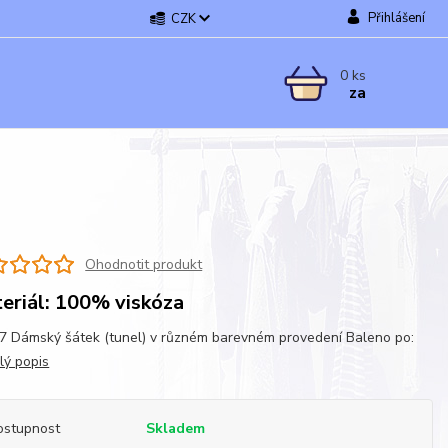
Přihlášení
CZK
0
ks
za
Ohodnotit produkt
eriál: 100% viskóza
 Dámský šátek (tunel) v různém barevném provedení Baleno po:
lý popis
ostupnost
Skladem