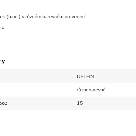
k (tunel) v různém barevném provedení
15
ry
DELFIN
různobarevné
po.
15