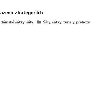
řazeno v kategoriích
 dámské šátky, šály
Šály, šátky, tunely, přehozy