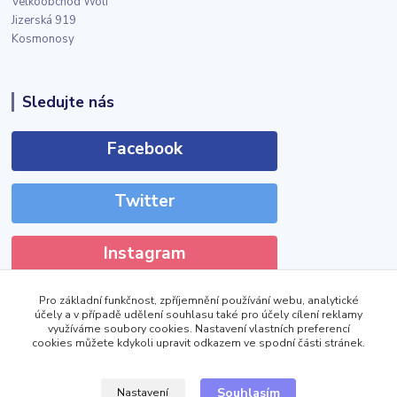
Velkoobchod Wolf
Jizerská 919
Kosmonosy
Sledujte nás
Facebook
Twitter
Instagram
Pro základní funkčnost, zpříjemnění používání webu, analytické
účely a v případě udělení souhlasu také pro účely cílení reklamy
využíváme soubory cookies. Nastavení vlastních preferencí
cookies můžete kdykoli upravit odkazem ve spodní části stránek.
!DOCTYPE html>
Zobrazit výdejní místa
Souhlasím
Nastavení