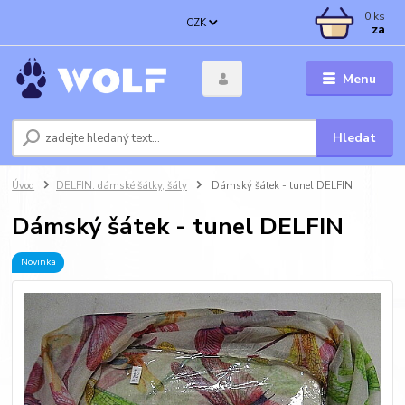
0
ks
CZK
za
Menu
Hledat
Úvod
DELFIN: dámské šátky, šály
Dámský šátek - tunel DELFIN
Dámský šátek - tunel DELFIN
Novinka