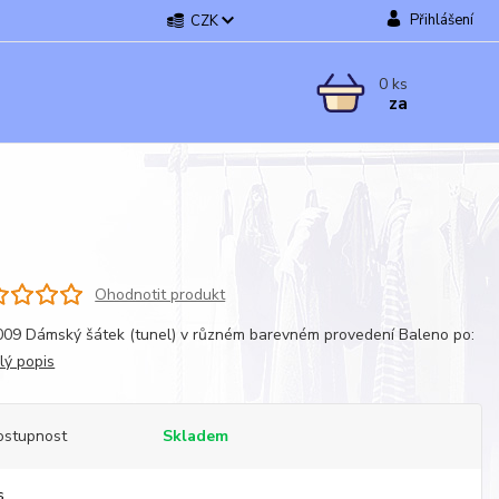
Přihlášení
CZK
0
ks
za
Ohodnotit produkt
09 Dámský šátek (tunel) v různém barevném provedení Baleno po:
lý popis
ostupnost
Skladem
s