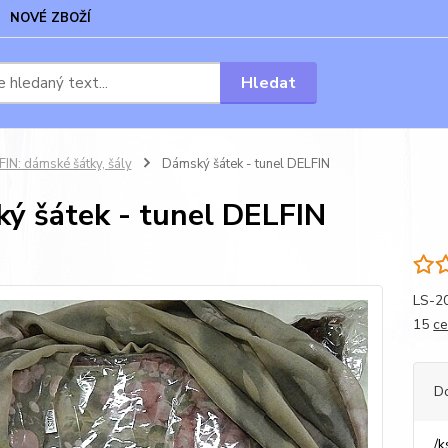
NOVÉ ZBOŽÍ
Hledat
IN: dámské šátky, šály
Dámský šátek - tunel DELFIN
ý šátek - tunel DELFIN
LS-20
15
ce
D
/
k