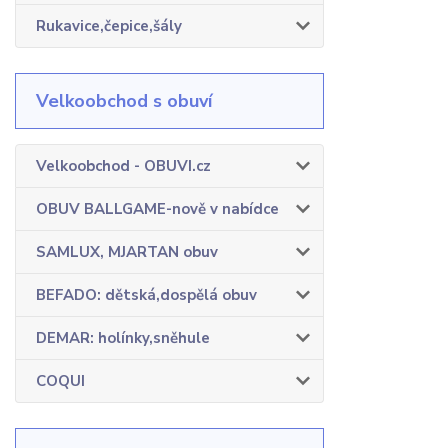
Rukavice,čepice,šály
Velkoobchod s obuví
Velkoobchod - OBUVI.cz
OBUV BALLGAME-nově v nabídce
SAMLUX, MJARTAN obuv
BEFADO: dětská,dospělá obuv
DEMAR: holínky,sněhule
COQUI