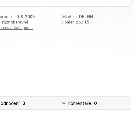
 produktu:
LS-2009
Výrobce:
DELFIN
:
různobarevné
v balení po.:
15
t cenu / dostupnost
odnocení
0
Komentáře
0