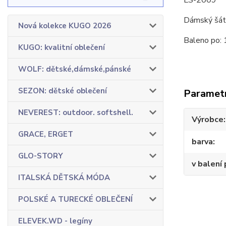
LS-2009
Dámský šáte
Nová kolekce KUGO 2026
Baleno po: 
KUGO: kvalitní oblečení
WOLF: dětské,dámské,pánské
SEZON: dětské oblečení
Paramet
NEVEREST: outdoor. softshell.
Výrobce
GRACE, ERGET
barva
GLO-STORY
v balení 
ITALSKÁ DĚTSKÁ MÓDA
POLSKÉ A TURECKÉ OBLEČENÍ
ELEVEK.WD - legíny