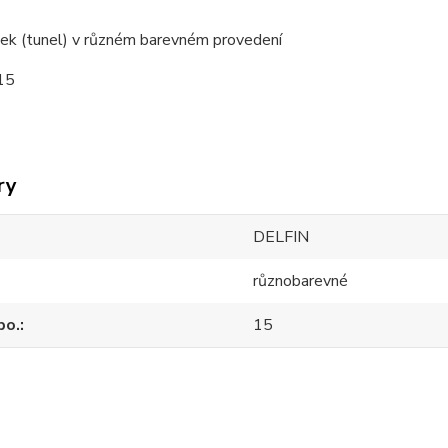
k (tunel) v různém barevném provedení
15
ry
DELFIN
různobarevné
po.
15