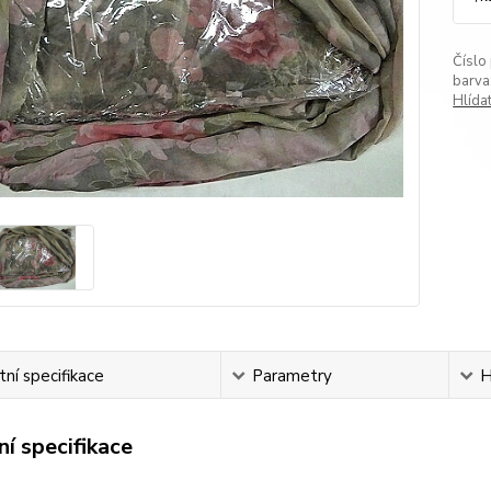
Číslo
barva
Hlída
ní specifikace
Parametry
H
í specifikace