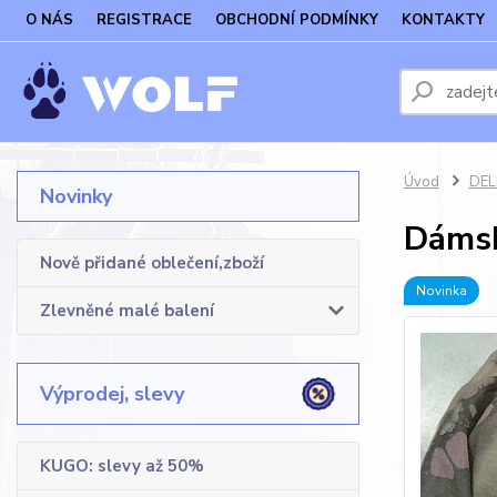
O NÁS
REGISTRACE
OBCHODNÍ PODMÍNKY
KONTAKTY
Úvod
DELF
Novinky
Dámsk
Nově přidané oblečení,zboží
Novinka
Zlevněné malé balení
Výprodej, slevy
KUGO: slevy až 50%