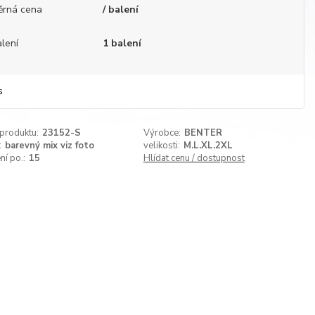
ěrná cena
/ balení
lení
1 balení
s
 produktu:
23152-S
Výrobce:
BENTER
:
barevný mix viz foto
velikosti:
M.L.XL.2XL
ní po.:
15
Hlídat cenu / dostupnost