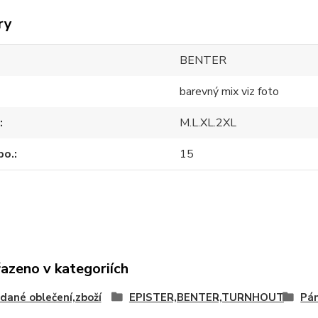
ry
BENTER
barevný mix viz foto
M.L.XL.2XL
po.
15
řazeno v kategoriích
idané oblečení,zboží
EPISTER,BENTER,TURNHOUT
Pán