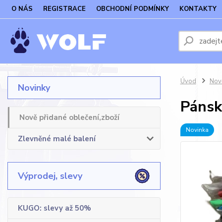
O NÁS
REGISTRACE
OBCHODNÍ PODMÍNKY
KONTAKTY
Úvod
Nově
Novinky
Pánsk
Nově přidané oblečení,zboží
Novinka
Zlevněné malé balení
Výprodej, slevy
KUGO: slevy až 50%