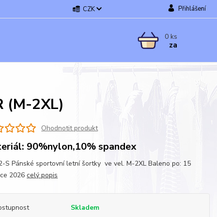
Přihlášení
CZK
0
ks
za
R (M-2XL)
Ohodnotit produkt
eriál: 90%nylon,10% spandex
-S Pánské sportovní letní šortky ve vel. M-2XL Baleno po: 15
kce 2026
celý popis
ostupnost
Skladem