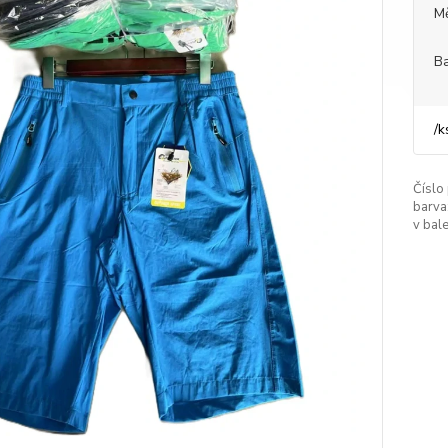
M
Ba
/
k
Číslo
barva
v bale