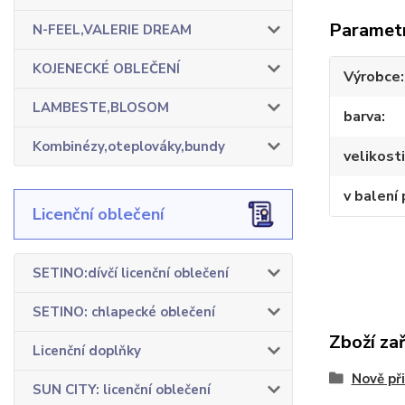
Paramet
N-FEEL,VALERIE DREAM
KOJENECKÉ OBLEČENÍ
Výrobce
LAMBESTE,BLOSOM
barva
Kombinézy,oteplováky,bundy
velikosti
v balení 
Licenční oblečení
SETINO:dívčí licenční oblečení
SETINO: chlapecké oblečení
Zboží za
Licenční doplňky
Nově př
SUN CITY: licenční oblečení