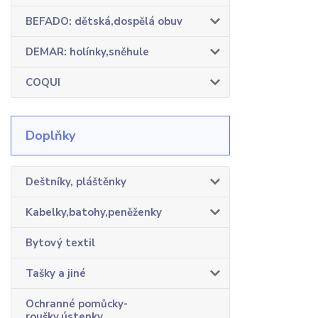
BEFADO: dětská,dospělá obuv
DEMAR: holínky,sněhule
COQUI
Doplňky
Deštníky, pláštěnky
Kabelky,batohy,peněženky
Bytový textil
Tašky a jiné
Ochranné pomůcky-
roušky,ústenky