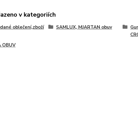
řazeno v kategoriích
idané oblečení,zboží
SAMLUX, MJARTAN obuv
Gu
CR
Á OBUV