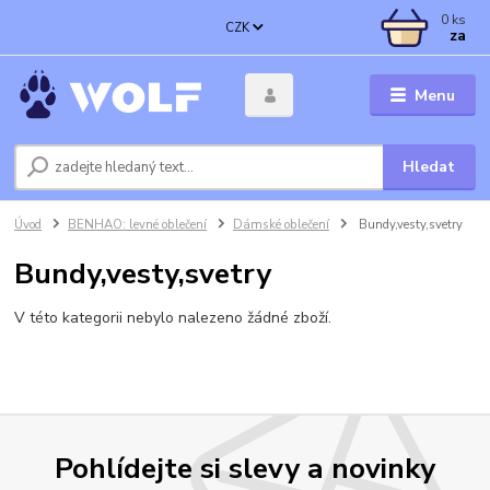
0
ks
CZK
za
Menu
Hledat
Úvod
BENHAO: levné oblečení
Dámské oblečení
Bundy,vesty,svetry
Bundy,vesty,svetry
V této kategorii nebylo nalezeno žádné zboží.
Pohlídejte si slevy a novinky