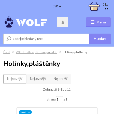
0
ks
CZK
za
Menu
Hledat
Úvod
WOLF: dětské,dámské,pánské
Holínky,pláštěnky
Holínky,pláštěnky
Nejnovější
Nejlevnější
Nejdražší
Zobrazuji 1-11 z 11
strana
z 1
Novinka