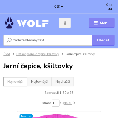
0
ks
CZK
za
Menu
Hledat
Úvod
Dětské,dospělé čepice, kšiltovky
Jarní čepice, kšiltovky
Jarní čepice, kšiltovky
Nejnovější
Nejlevnější
Nejdražší
Zobrazuji 1-30 z 68
strana
z 3
další
Novinka