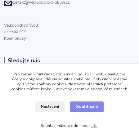
kontakt@velkoobchod-obuvi.cz
Velkoobchod Wolf
Jizerská 919
Kosmonosy
Sledujte nás
Pro základní funkčnost, zpříjemnění používání webu, analytické
Facebook
účely a v případě udělení souhlasu také pro účely cílení reklamy
využíváme soubory cookies. Nastavení vlastních preferencí
cookies můžete kdykoli upravit odkazem ve spodní části stránek.
Twitter
Souhlasím
Nastavení
Instagram
Souhlas můžete odmítnout
zde
.