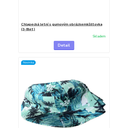
Chlapecká letní s gumovým obrázkemkšiltovka
(3-8let)
Skladem
Detail
Novinka