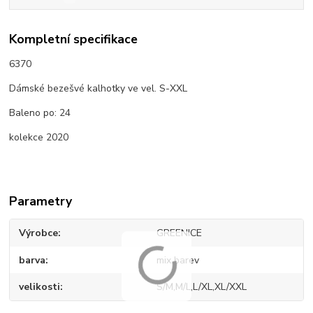
Kompletní specifikace
6370
Dámské bezešvé kalhotky ve vel. S-XXL
Baleno po: 24
kolekce 2020
Parametry
Výrobce
GREENICE
barva
mix barev
velikosti
S/M,M/L,L/XL,XL/XXL