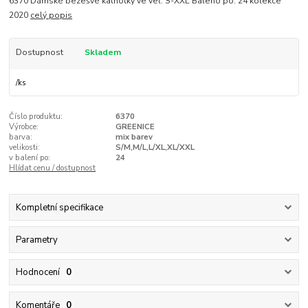
6370 Dámské bezešvé kalhotky ve vel. S-XXL Baleno po: 24 kolekce
2020
celý popis
Dostupnost
Skladem
/
ks
Číslo produktu:
6370
Výrobce:
GREENICE
barva:
mix barev
velikosti:
S/M,M/L,L/XL,XL/XXL
v balení po:
24
Hlídat cenu / dostupnost
Kompletní specifikace
Parametry
Hodnocení
0
Komentáře
0