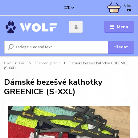
0
ks
CZK
za
Menu
Hledat
Úvod
GREENICE: spodní prádlo
Dámské bezešvé kalhotky GREENICE
(S-XXL)
Dámské bezešvé kalhotky
GREENICE (S-XXL)