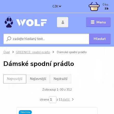
0
ks
CZK
za
Menu
Hledat
Úvod
GREENICE: spodní prádlo
Dámské spodní prádlo
Dámské spodní prádlo
Nejnovější
Nejlevnější
Nejdražší
Zobrazuji 1-30 z 312
strana
z 11
další
Novinka