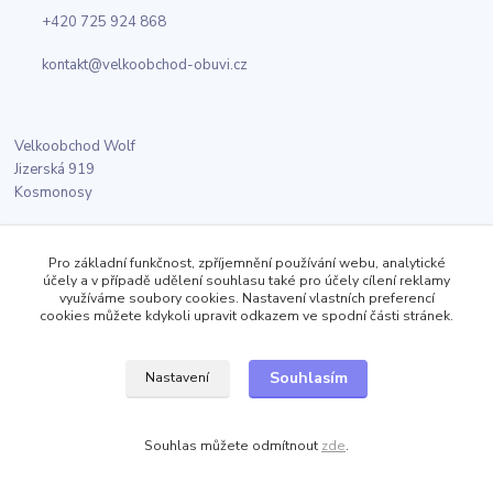
+420 725 924 868
kontakt@velkoobchod-obuvi.cz
Velkoobchod Wolf
Jizerská 919
Kosmonosy
Pro základní funkčnost, zpříjemnění používání webu, analytické
Sledujte nás
účely a v případě udělení souhlasu také pro účely cílení reklamy
využíváme soubory cookies. Nastavení vlastních preferencí
cookies můžete kdykoli upravit odkazem ve spodní části stránek.
Facebook
Souhlasím
Nastavení
Twitter
Souhlas můžete odmítnout
zde
.
Instagram