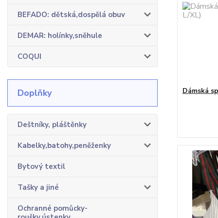
BEFADO: dětská,dospělá obuv
DEMAR: holínky,sněhule
COQUI
Dámská sp
Doplňky
Deštníky, pláštěnky
Kabelky,batohy,peněženky
Bytový textil
Tašky a jiné
Ochranné pomůcky-
roušky,ústenky