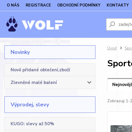
O NÁS
REGISTRACE
OBCHODNÍ PODMÍNKY
KONTAKTY
Úvod
Spo
Novinky
Sport
Nově přidané oblečení,zboží
Zlevněné malé balení
Nejnovějš
Zobrazuji 1-
Výprodej, slevy
KUGO: slevy až 50%