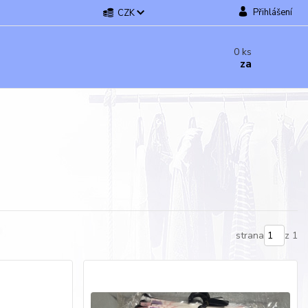
Přihlášení
CZK
0
ks
za
strana
z 1