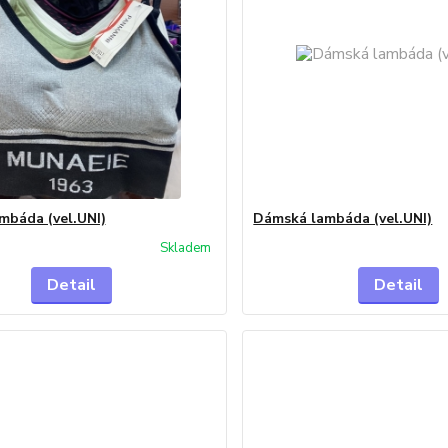
mbáda (vel.UNI)
Dámská lambáda (vel.UNI)
Skladem
Detail
Detail