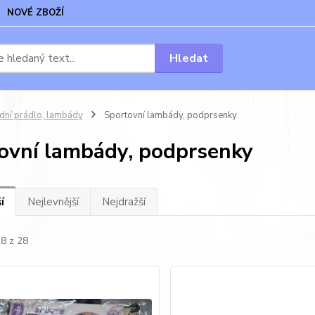
NOVÉ ZBOŽÍ
Hledat
dní prádlo, lambády
Sportovní lambády, podprsenky
ovní lambády, podprsenky
í
Nejlevnější
Nejdražší
28 z 28