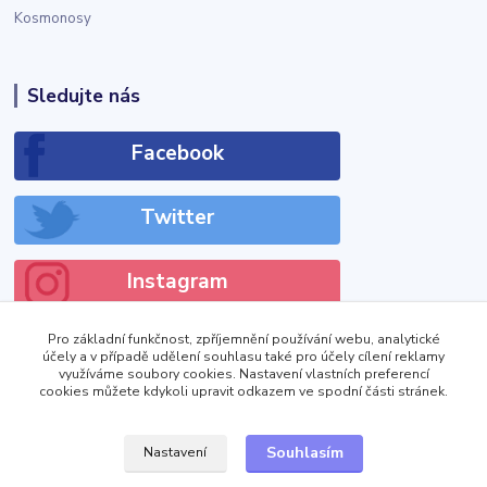
Kosmonosy
Sledujte nás
Facebook
Twitter
Instagram
Pro základní funkčnost, zpříjemnění používání webu, analytické
účely a v případě udělení souhlasu také pro účely cílení reklamy
využíváme soubory cookies. Nastavení vlastních preferencí
cookies můžete kdykoli upravit odkazem ve spodní části stránek.
!DOCTYPE html>
Zobrazit výdejní místa
Souhlasím
Nastavení