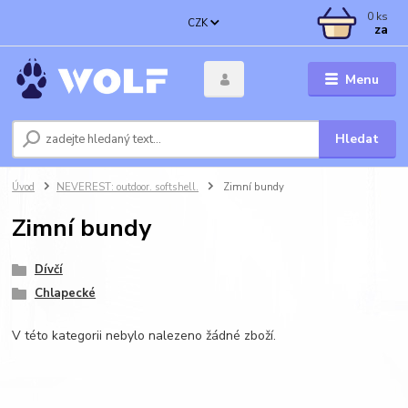
0
ks
CZK
za
Menu
Hledat
Úvod
NEVEREST: outdoor. softshell.
Zimní bundy
Zimní bundy
Dívčí
Chlapecké
V této kategorii nebylo nalezeno žádné zboží.