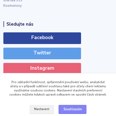
Jizerská 919
Kosmonosy
Sledujte nás
Facebook
Twitter
Instagram
Pro základní funkčnost, zpříjemnění používání webu, analytické
účely a v případě udělení souhlasu také pro účely cílení reklamy
využíváme soubory cookies. Nastavení vlastních preferencí
cookies můžete kdykoli upravit odkazem ve spodní části stránek.
!DOCTYPE html>
Zobrazit výdejní místa
Souhlasím
Nastavení