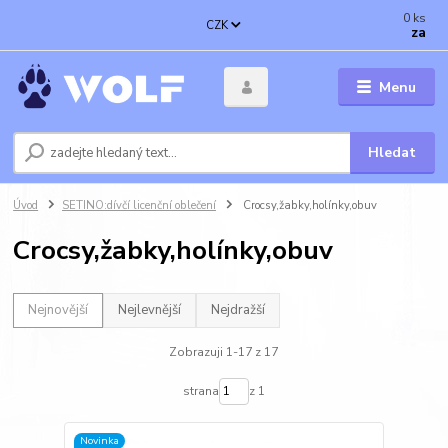
0
ks
CZK
za
Menu
Hledat
Úvod
SETINO:dívčí licenční oblečení
Crocsy,žabky,holínky,obuv
Crocsy,žabky,holínky,obuv
Nejnovější
Nejlevnější
Nejdražší
Zobrazuji 1-17 z 17
strana
z 1
Novinka