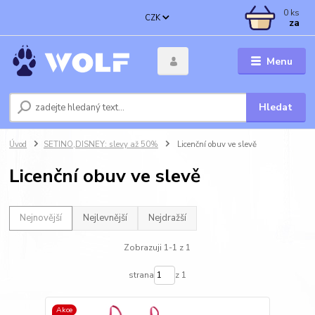
0
ks
CZK
za
Menu
Hledat
Úvod
SETINO,DISNEY: slevy až 50%
Licenční obuv ve slevě
Licenční obuv ve slevě
Nejnovější
Nejlevnější
Nejdražší
Zobrazuji 1-1 z 1
strana
z 1
Akce