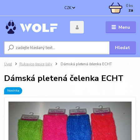
0
ks
CZK
za
Menu
Hledat
Úvod
Rukavice,čepice,šály
Dámská pletená čelenka ECHT
Dámská pletená čelenka ECHT
Novinka