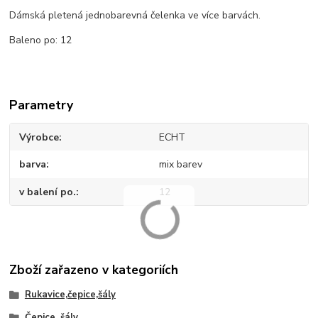
Dámská pletená jednobarevná čelenka ve více barvách.
Baleno po: 12
Parametry
Výrobce
ECHT
barva
mix barev
v balení po.
12
Zboží zařazeno v kategoriích
Rukavice,čepice,šály
Čepice, šály