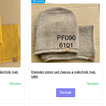
Novinka
krčník (vel.
Dámský zimní set čepice a nákrčník (vel.
UNI)
Skladem
Skladem
Detail