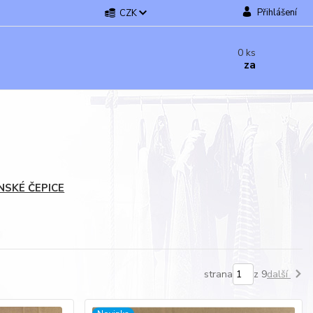
Přihlášení
CZK
0
ks
za
NSKÉ ČEPICE
strana
z 9
další