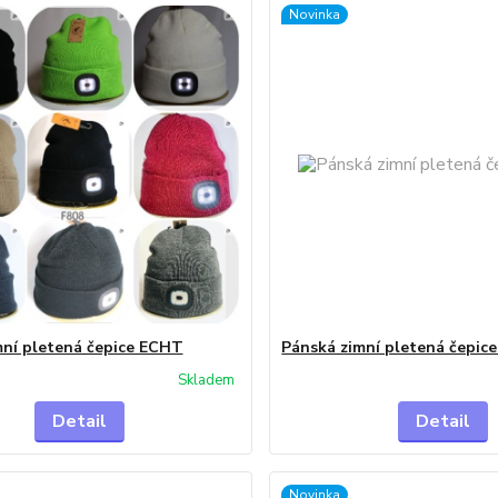
Novinka
mní pletená čepice ECHT
Pánská zimní pletená čepic
Skladem
Detail
Detail
Novinka