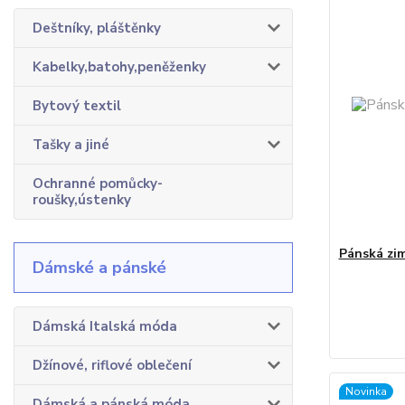
Deštníky, pláštěnky
Kabelky,batohy,peněženky
Bytový textil
Tašky a jiné
Ochranné pomůcky-
roušky,ústenky
Pánská zi
Dámské a pánské
Dámská Italská móda
Džínové, riflové oblečení
Novinka
Dámská a pánská móda