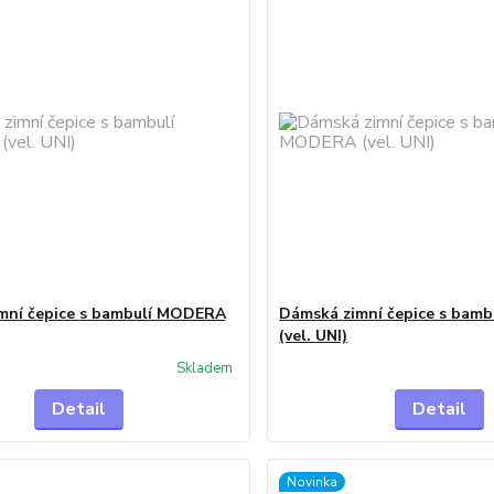
mní čepice s bambulí MODERA
Dámská zimní čepice s bam
(vel. UNI)
Skladem
Detail
Detail
Novinka