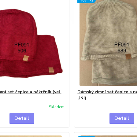
Novinka
ní set čepice a nákrčník (vel.
Dámský zimní set čepice a ná
UNI)
Skladem
Detail
Detail