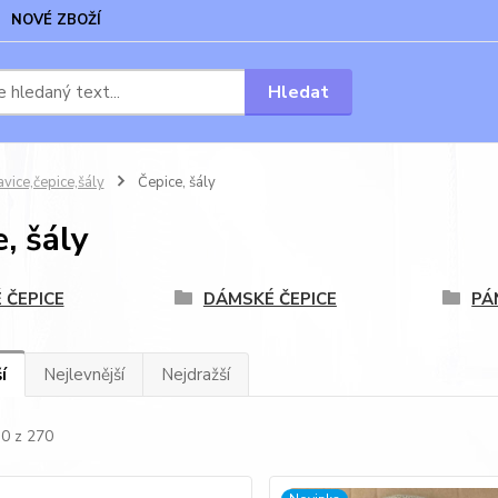
NOVÉ ZBOŽÍ
Hledat
vice,čepice,šály
Čepice, šály
, šály
 ČEPICE
DÁMSKÉ ČEPICE
PÁ
í
Nejlevnější
Nejdražší
30 z 270