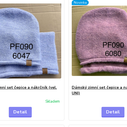
Novinka
ní set čepice a nákrčník (vel.
Dámský zimní set čepice a ná
UNI)
Skladem
Detail
Detail