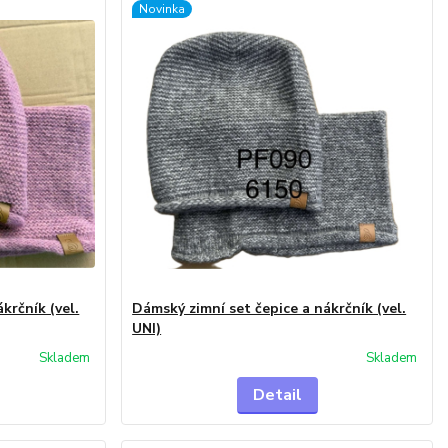
Novinka
krčník (vel.
Dámský zimní set čepice a nákrčník (vel.
UNI)
Skladem
Skladem
Detail