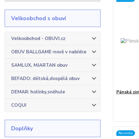
Velkoobchod s obuví
Velkoobchod - OBUVI.cz
OBUV BALLGAME-nově v nabídce
SAMLUX, MJARTAN obuv
BEFADO: dětská,dospělá obuv
DEMAR: holínky,sněhule
Pánská zi
COQUI
Doplňky
Novinka