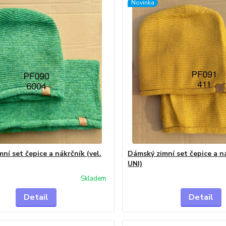
Novinka
ní set čepice a nákrčník (vel.
Dámský zimní set čepice a ná
UNI)
Skladem
Detail
Detail