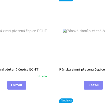
mní pletená čepice ECHT
Pánská zimní pletená čepic
Skladem
Detail
Detail
Novinka