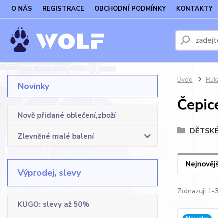
O NÁS
REGISTRACE
OBCHODNÍ PODMÍNKY
KONTAKTY
Úvod
Ruka
Novinky
Čepice
Nově přidané oblečení,zboží
DĚTSKÉ
Zlevněné malé balení
Nejnovějš
Výprodej, slevy
Zobrazuji 1-
KUGO: slevy až 50%