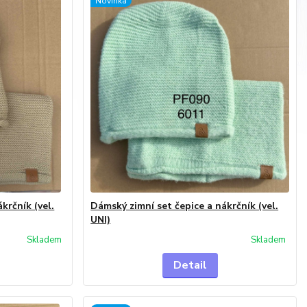
Novinka
krčník (vel.
Dámský zimní set čepice a nákrčník (vel.
UNI)
Skladem
Skladem
Detail