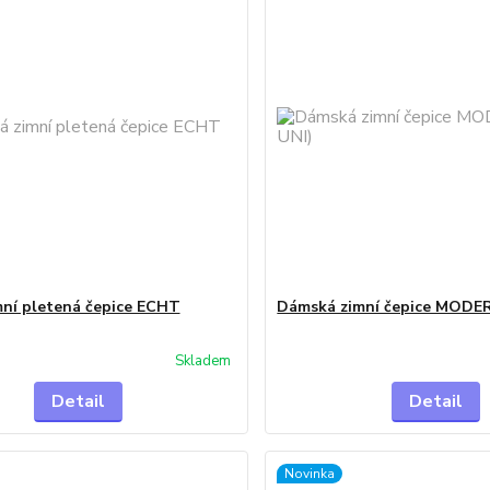
mní pletená čepice ECHT
Dámská zimní čepice MODERA
Skladem
Detail
Detail
Novinka