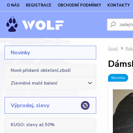
O NÁS
REGISTRACE
OBCHODNÍ PODMÍNKY
KONTAKTY
Úvod
Ruka
Novinky
Dámsk
Nově přidané oblečení,zboží
Novinka
Zlevněné malé balení
Výprodej, slevy
KUGO: slevy až 50%