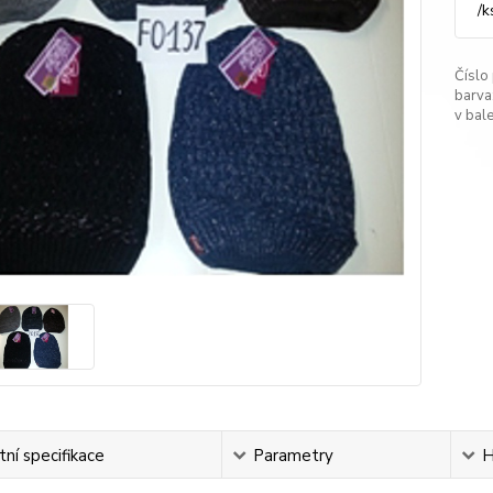
/
k
Číslo
barva
v bale
ní specifikace
Parametry
H