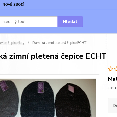
NOVÉ ZBOŽÍ
Hledat
vice,čepice,šály
Dámská zimní pletená čepice ECHT
á zimní pletená čepice ECHT
Mat
F0137
D