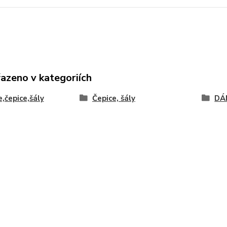
řazeno v kategoriích
,čepice,šály
Čepice, šály
DÁ