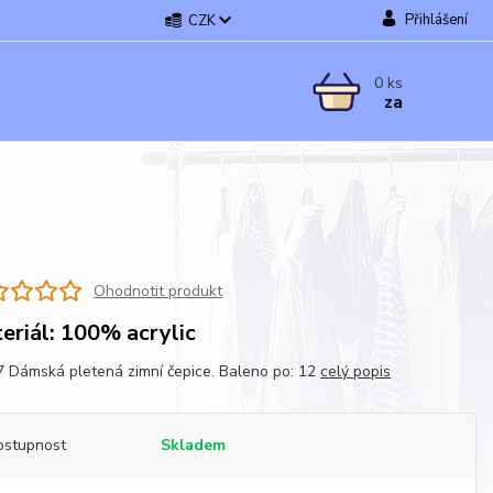
Přihlášení
CZK
0
ks
za
Ohodnotit produkt
eriál: 100% acrylic
 Dámská pletená zimní čepice. Baleno po: 12
celý popis
ostupnost
Skladem