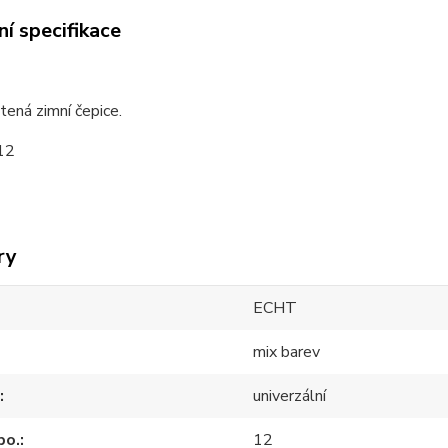
í specifikace
ená zimní čepice.
12
ry
ECHT
mix barev
univerzální
po.
12