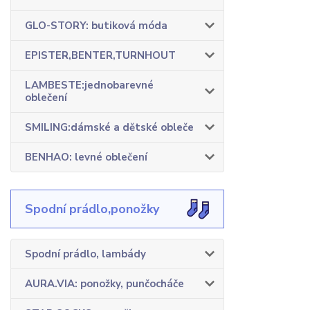
GLO-STORY: butiková móda
EPISTER,BENTER,TURNHOUT
LAMBESTE:jednobarevné
oblečení
SMILING:dámské a dětské obleče
BENHAO: levné oblečení
Spodní prádlo,ponožky
Spodní prádlo, lambády
AURA.VIA: ponožky, punčocháče