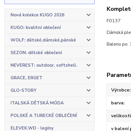
Kompletn
Nová kolekce KUGO 2026
F0137
KUGO: kvalitní oblečení
Dámská plet
WOLF: dětské,dámské,pánské
Baleno po: 
SEZON: dětské oblečení
NEVEREST: outdoor. softshell.
Paramet
GRACE, ERGET
Výrobce
GLO-STORY
barva
ITALSKÁ DĚTSKÁ MÓDA
POLSKÉ A TURECKÉ OBLEČENÍ
velikosti
ELEVEK.WD - legíny
v balení 