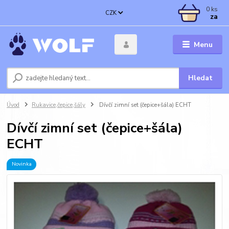
0
ks
CZK
za
Menu
Hledat
Úvod
Rukavice,čepice,šály
Dívčí zimní set (čepice+šála) ECHT
Dívčí zimní set (čepice+šála)
ECHT
Novinka