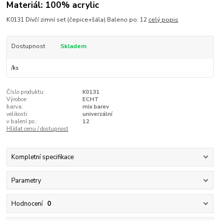
Materiál: 100% acrylic
K0131 Dívčí zimní set (čepice+šála) Baleno po: 12
celý popis
Dostupnost
Skladem
/
ks
Číslo produktu:
K0131
Výrobce:
ECHT
barva:
mix barev
velikosti:
univerzální
v balení po.:
12
Hlídat cenu / dostupnost
Kompletní specifikace
Parametry
Hodnocení
0