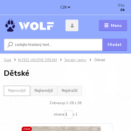
0
ks
CZK
za
Menu
Hledat
Úvod
N-FEEL,VALERIE DREAM
Tepláky, legíny
Dětské
Dětské
Nejnovější
Nejlevnější
Nejdražší
Zobrazuji 1-28 z 28
strana
z 1
Akce