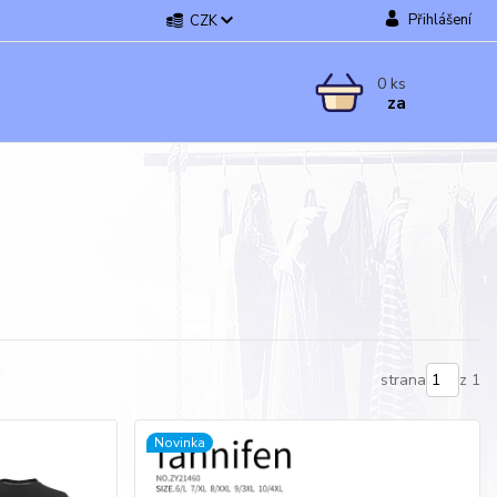
Přihlášení
CZK
0
ks
za
strana
z 1
Novinka