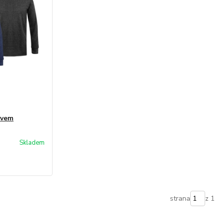
ávem
Skladem
strana
z 1