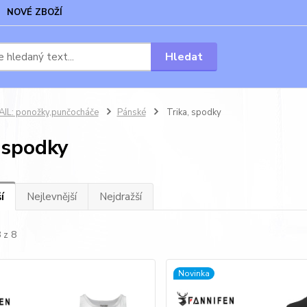
NOVÉ ZBOŽÍ
Hledat
AIL: ponožky,punčocháče
Pánské
Trika, spodky
, spodky
í
Nejlevnější
Nejdražší
 z 8
Novinka