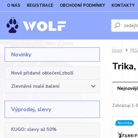
O NÁS
REGISTRACE
OBCHODNÍ PODMÍNKY
KONTAKTY
Úvod
PES
Novinky
Trika
Nově přidané oblečení,zboží
Zlevněné malé balení
Nejnovějš
Zobrazuji 1-8
Výprodej, slevy
Novinka
KUGO: slevy až 50%