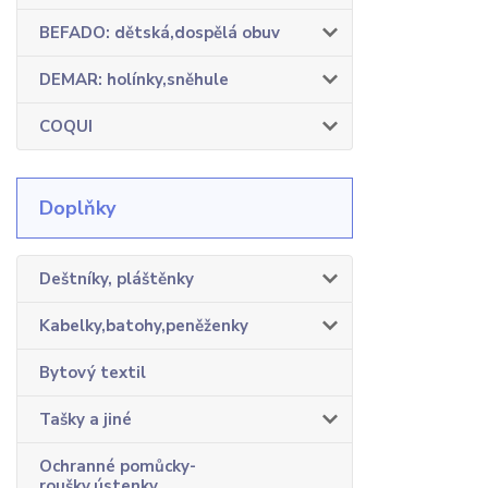
BEFADO: dětská,dospělá obuv
DEMAR: holínky,sněhule
COQUI
Doplňky
Deštníky, pláštěnky
Kabelky,batohy,peněženky
Bytový textil
Tašky a jiné
Ochranné pomůcky-
roušky,ústenky