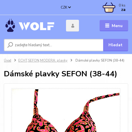
0
ks
CZK
za
Menu
Hledat
Úvod
ECHT,SEFON,MODERA: plavky
Dámské plavky SEFON (38-44)
Dámské plavky SEFON (38-44)