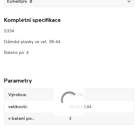
Komentáře
0
Kompletní specifikace
S334
Dámské plavky ve vel. 38-44
Baleno po: 4
Parametry
Výrobce
SEFON
velikosti
38,40,42,44
v balení po.
4