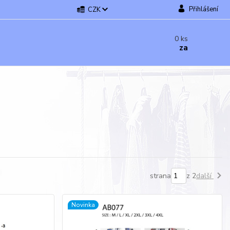
Přihlášení
CZK
0
ks
za
strana
z 2
další
Novinka