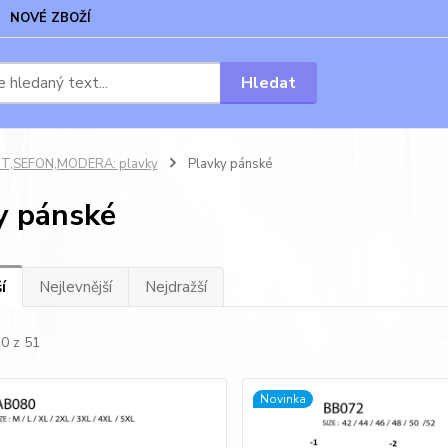
NOVÉ ZBOŽÍ
Hledat
T,SEFON,MODERA: plavky
Plavky pánské
y pánské
í
Nejlevnější
Nejdražší
30 z 51
Novinka