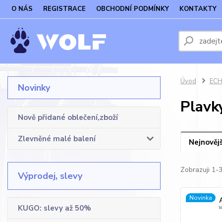
O NÁS
REGISTRACE
OBCHODNÍ PODMÍNKY
KONTAKTY
Úvod
ECH
Novinky
Plavk
Nově přidané oblečení,zboží
Zlevněné malé balení
Nejnovějš
Zobrazuji 1-
Výprodej, slevy
Novinka
KUGO: slevy až 50%