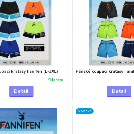
pací kraťasy Fanifen (L-3XL)
Pánské koupací kraťasy Fani
Skladem
Detail
Detail
Novinka