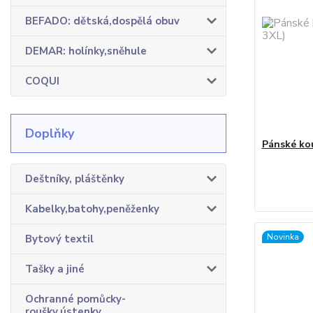
BEFADO: dětská,dospělá obuv
DEMAR: holínky,sněhule
COQUI
Doplňky
Pánské kou
Deštníky, pláštěnky
Kabelky,batohy,peněženky
Novinka
Bytový textil
Tašky a jiné
Ochranné pomůcky-
roušky,ústenky