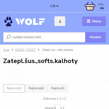
0
ks
CZK
za
Menu
Hledat
Úvod
GRACE, ERGET
Zatepl.šus.,softs.kalhoty
Zatepl.šus.,softs.kalhoty
Nejnovější
Nejlevnější
Nejdražší
Zobrazuji 1-2 z 2
strana
z 1