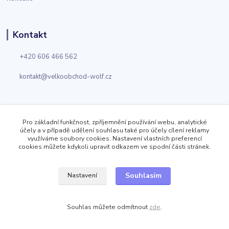
Kontakt
+420 606 466 562
kontakt@velkoobchod-wolf.cz
+420 725 924 868
Pro základní funkčnost, zpříjemnění používání webu, analytické
účely a v případě udělení souhlasu také pro účely cílení reklamy
kontakt@velkoobchod-obuvi.cz
využíváme soubory cookies. Nastavení vlastních preferencí
cookies můžete kdykoli upravit odkazem ve spodní části stránek.
Velkoobchod Wolf
Souhlasím
Nastavení
Jizerská 919
Kosmonosy
Souhlas můžete odmítnout
zde
.