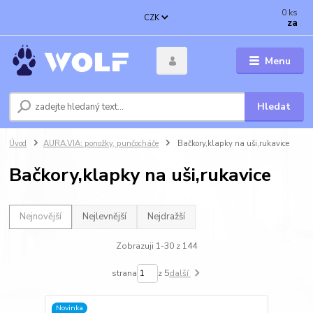
0
ks
CZK
za
Menu
Hledat
Úvod
AURA.VIA: ponožky, punčocháče
Bačkory,klapky na uši,rukavice
Bačkory,klapky na uši,rukavice
Nejnovější
Nejlevnější
Nejdražší
Zobrazuji 1-30 z 144
strana
z 5
další
Novinka