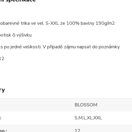
obarevné trika ve vel. S-XXL ze 100% bavlny 190g/m2
tisk či výšivku.
s po jedné velikosti. V případě zájmu napsat do poznámky.
12
ry
BLOSSOM
S,M,L,XL,XXL
po.
12