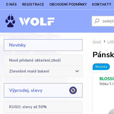
O NÁS
REGISTRACE
OBCHODNÍ PODMÍNKY
KONTAKTY
Úvod
LAM
Novinky
Pánsk
Nově přidané oblečení,zboží
Novinka
Zlevněné malé balení
Výprodej, slevy
KUGO: slevy až 50%