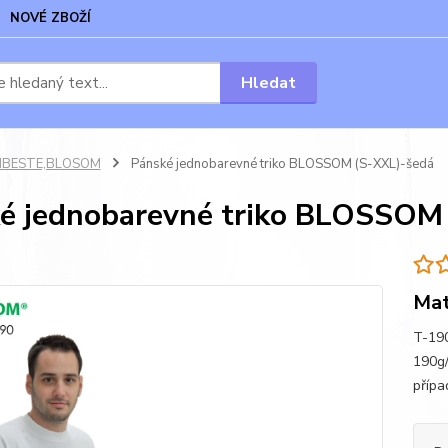
NOVÉ ZBOŽÍ
Hledat
BESTE,BLOSOM
Pánské jednobarevné triko BLOSSOM (S-XXL)-šedá
é jednobarevné triko BLOSSOM
Mat
T-190
190g/
přípa