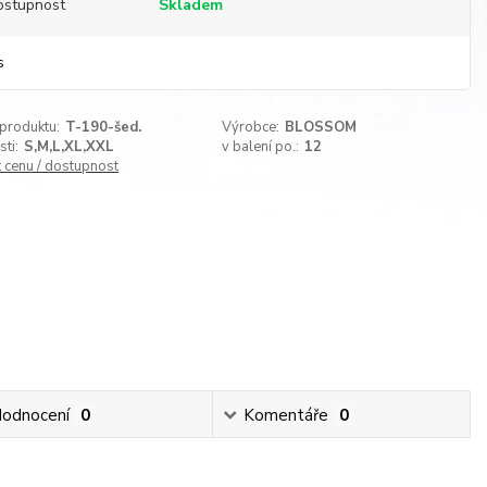
ostupnost
Skladem
s
 produktu:
T-190-šed.
Výrobce:
BLOSSOM
sti:
S,M,L,XL,XXL
v balení po.:
12
t cenu / dostupnost
odnocení
0
Komentáře
0