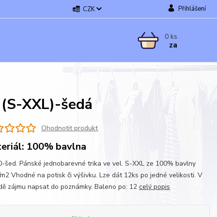
Přihlášení
CZK
0
ks
za
 (S-XXL)-šedá
Ohodnotit produkt
eriál: 100% bavlna
-šed. Pánské jednobarevné trika ve vel. S-XXL ze 100% bavlny
m2 Vhodné na potisk či výšivku. Lze dát 12ks po jedné velikosti. V
dě zájmu napsat do poznámky. Baleno po: 12
celý popis