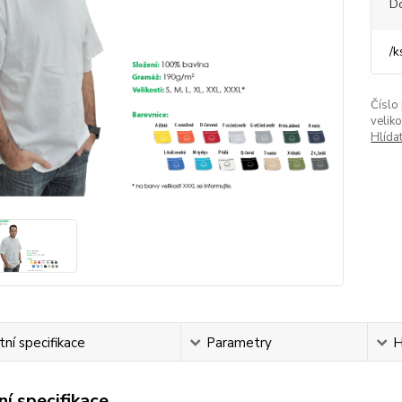
D
/
k
Číslo
veliko
Hlída
ní specifikace
Parametry
H
í specifikace