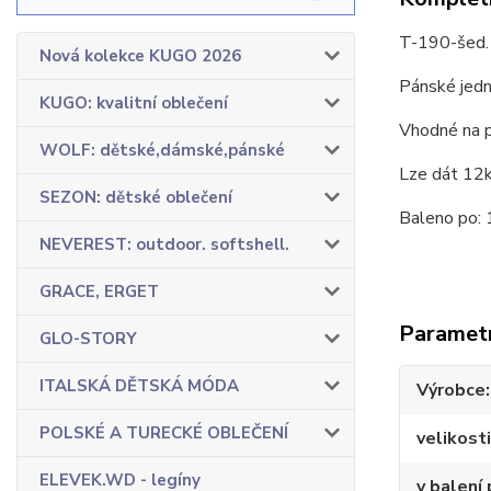
T-190-šed.
Nová kolekce KUGO 2026
Pánské jedn
KUGO: kvalitní oblečení
Vhodné na po
WOLF: dětské,dámské,pánské
Lze dát 12k
SEZON: dětské oblečení
Baleno po: 
NEVEREST: outdoor. softshell.
GRACE, ERGET
Paramet
GLO-STORY
ITALSKÁ DĚTSKÁ MÓDA
Výrobce
POLSKÉ A TURECKÉ OBLEČENÍ
velikosti
ELEVEK.WD - legíny
v balení 