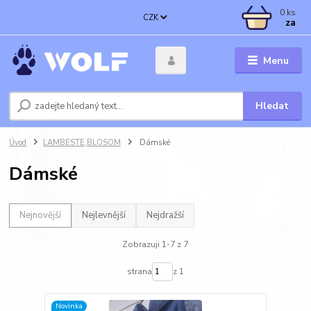
0
ks
CZK
za
Menu
Hledat
Úvod
LAMBESTE,BLOSOM
Dámské
Dámské
Nejnovější
Nejlevnější
Nejdražší
Zobrazuji 1-7 z 7
strana
z 1
Novinka