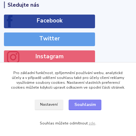
Sledujte nás
Facebook
Twitter
Instagram
Pro základní funkčnost, zpříjemnění používání webu, analytické
účely a v případě udělení souhlasu také pro účely cílení reklamy
využíváme soubory cookies. Nastavení vlastních preferencí
cookies můžete kdykoli upravit odkazem ve spodní části stránek.
!DOCTYPE html>
Zobrazit výdejní místa
Souhlasím
Nastavení
Souhlas můžete odmítnout
zde
.