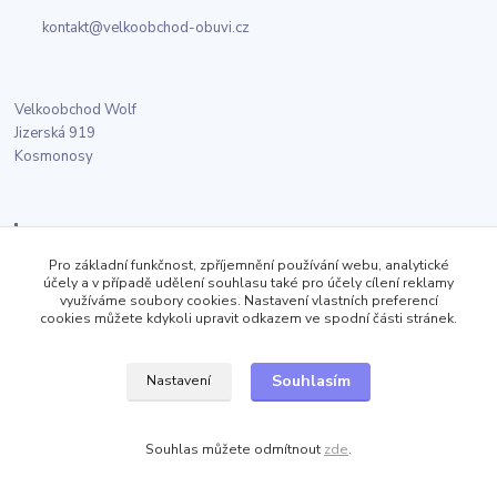
kontakt@velkoobchod-obuvi.cz
Velkoobchod Wolf
Jizerská 919
Kosmonosy
Sledujte nás
Pro základní funkčnost, zpříjemnění používání webu, analytické
účely a v případě udělení souhlasu také pro účely cílení reklamy
Facebook
využíváme soubory cookies. Nastavení vlastních preferencí
cookies můžete kdykoli upravit odkazem ve spodní části stránek.
Twitter
Souhlasím
Nastavení
Instagram
Souhlas můžete odmítnout
zde
.