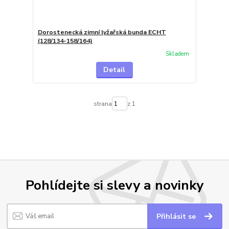
Dorostenecká zimní lyžařská bunda ECHT
(128/134-158/164)
Skladem
Detail
strana
z 1
Pohlídejte si slevy a novinky
Přihlásit se