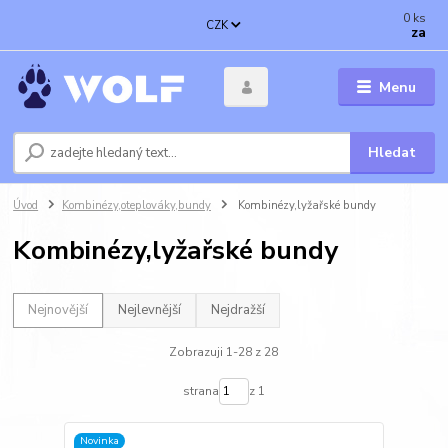
0
ks
CZK
za
Menu
Hledat
Úvod
Kombinézy,oteplováky,bundy
Kombinézy,lyžařské bundy
Kombinézy,lyžařské bundy
Nejnovější
Nejlevnější
Nejdražší
Zobrazuji 1-28 z 28
strana
z 1
Novinka