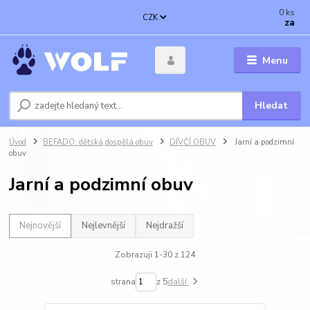
0
ks
CZK
za
Menu
Hledat
Úvod
BEFADO: dětská,dospělá obuv
DÍVČÍ OBUV
Jarní a podzimní
obuv
Jarní a podzimní obuv
Nejnovější
Nejlevnější
Nejdražší
Zobrazuji 1-30 z 124
strana
z 5
další