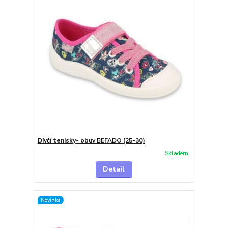
Dívčí tenisky- obuv BEFADO (25-30)
Skladem
Detail
Novinka